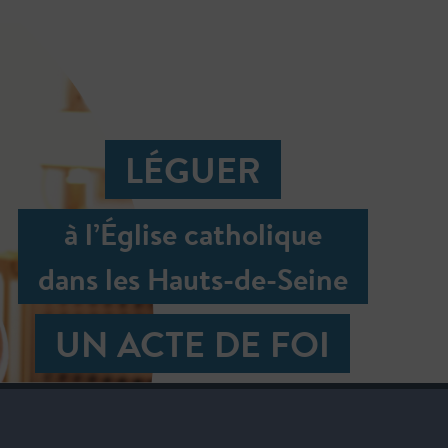
LÉGUER
à l’Église catholique
dans les Hauts-de-Seine
UN ACTE DE FOI