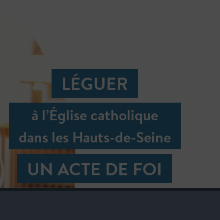
LÉGUER
à l’Église catholique
dans les Hauts-de-Seine
UN ACTE DE FOI